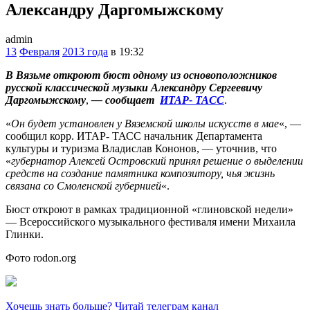
Александру Даргомыжскому
admin
13
Февраля
2013 года
в 19:32
В Вязьме откроют бюст одному из основоположников
русской классической музыки Александру Сергеевичу
Даргомыжскому
,
— сообщает
ИТАР- ТАСС
.
«
Он будет установлен у Вяземской школы искусств в мае
«, —
сообщил корр. ИТАР- ТАСС начальник Департамента
культуры и туризма Владислав Кононов, — уточнив, что
«
губернатор Алексей Островский принял решение о выделении
средств на создание памятника композитору, чья жизнь
связана со Смоленской губернией
«.
Бюст откроют в рамках традиционной «глиновской недели»
— Всероссийского музыкального фестиваля имени Михаила
Глинки.
Фото rodon.org
Хочешь знать больше? Читай телеграм канал