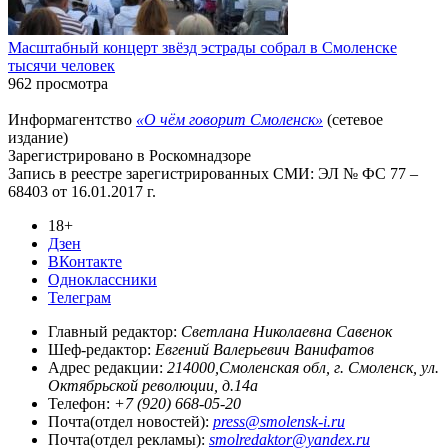
Масштабный концерт звёзд эстрады собрал в Смоленске
тысячи человек
962 просмотра
Информагентство
«О чём говорит Смоленск»
(сетевое
издание)
Зарегистрировано в Роскомнадзоре
Запись в реестре зарегистрированных СМИ: ЭЛ № ФС 77 –
68403 от 16.01.2017 г.
18+
Дзен
ВКонтакте
Одноклассники
Телеграм
Главный редактор:
Светлана Николаевна Савенок
Шеф-редактор:
Евгений Валерьевич Ванифатов
Адрес редакции:
214000,Смоленская обл, г. Смоленск, ул.
Октябрьской революции, д.14а
Телефон:
+7 (920) 668-05-20
Почта(отдел новостей):
press@smolensk-i.ru
Почта(отдел рекламы):
smolredaktor@yandex.ru