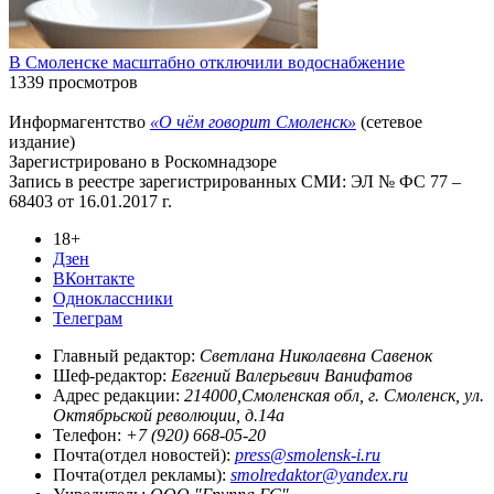
В Смоленске масштабно отключили водоснабжение
1339 просмотров
Информагентство
«О чём говорит Смоленск»
(сетевое
издание)
Зарегистрировано в Роскомнадзоре
Запись в реестре зарегистрированных СМИ: ЭЛ № ФС 77 –
68403 от 16.01.2017 г.
18+
Дзен
ВКонтакте
Одноклассники
Телеграм
Главный редактор:
Светлана Николаевна Савенок
Шеф-редактор:
Евгений Валерьевич Ванифатов
Адрес редакции:
214000,Смоленская обл, г. Смоленск, ул.
Октябрьской революции, д.14а
Телефон:
+7 (920) 668-05-20
Почта(отдел новостей):
press@smolensk-i.ru
Почта(отдел рекламы):
smolredaktor@yandex.ru