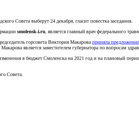
ского Совета выберут 24 декабря, гласит повестка заседания.
формации
smolensk-i.ru
, является главный врач федерального тра
председатель горсовета Виктория Макарова
приняла предложени
 Макарова является заместителем губернатора по вопросам здра
 изменения в бюджет Смоленска на 2021 год и на плановый перио
го Совета.