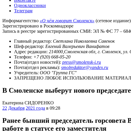
ВКонтакте
Одноклассники
Телеграм
Информагентство
«О чём говорит Смоленск»
(сетевое издание)
Зарегистрировано в Роскомнадзоре
Запись в реестре зарегистрированных СМИ: ЭЛ № ФС 77 – 68403
Главный редактор:
Светлана Николаевна Савенок
Шеф-редактор:
Евгений Валерьевич Ванифатов
Адрес редакции:
214000,Смоленская обл, г. Смоленск, ул.
Телефон:
+7 (920) 668-05-20
Почта(отдел новостей):
press@smolensk-i.ru
Почта(отдел рекламы):
smolredaktor@yandex.ru
Учредитель:
ООО "Группа ГС"
ЗАПРЕЩЕНО ЛЮБОЕ ИСПОЛЬЗОВАНИЕ МАТЕРИАЛО
В Смоленске выберут нового председате
Екатерина СИДОРЕНКО
22
Декабря
2021 года
в 09:28
Ранее бывший председатель горсовета 
работе в статусе его заместителя