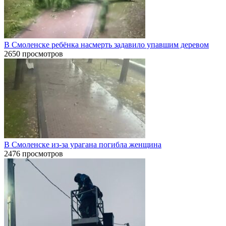
В Смоленске ребёнка насмерть задавило упавшим деревом
2650 просмотров
В Смоленске из-за урагана погибла женщина
2476 просмотров