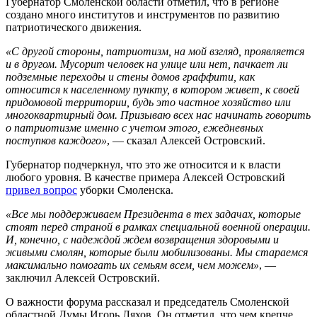
Губернатор Смоленской области отметил, что в регионе
создано много институтов и инструментов по развитию
патриотического движения.
«С другой стороны, патриотизм, на мой взгляд, проявляется
и в другом. Мусорит человек на улице или нет, пачкает ли
подземные переходы и стены домов граффити, как
относится к населенному пункту, в котором живет, к своей
придомовой территории, будь это частное хозяйство или
многоквартирный дом. Призываю всех нас начинать говорить
о патриотизме именно с учетом этого, ежедневных
поступков каждого»
, — сказал Алексей Островский.
Губернатор подчеркнул, что это же относится и к власти
любого уровня. В качестве примера Алексей Островский
привел вопрос
уборки Смоленска.
«Все мы поддерживаем Президента в тех задачах, которые
стоят перед страной в рамках специальной военной операции.
И, конечно, с надеждой ждем возвращения здоровыми и
живыми смолян, которые были мобилизованы. Мы стараемся
максимально помогать их семьям всем, чем можем»
, —
заключил Алексей Островский.
О важности форума рассказал и председатель Смоленской
областной Думы Игорь Ляхов. Он отметил, что чем крепче