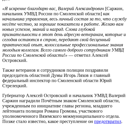
«Я искренне благодарю вас, Валерий Александрович
[Саржин,
начальник УМВД России по Смоленской области]
как
начальника управления, весь личный состав за то, что службу
несёте честно, за хорошие показатели в работе. Желаю вам
новых успехов, званий и наград. Слова глубокой
признательности в этот день адресую ветеранам, которые и
сегодня остаются в строю, передают свой бесценный
практический опыт, колоссальные профессиональные знания
молодым коллегам.
Всего самого доброго сотрудникам УМВД
России по Смоленской области!»
— отметил Алексей
Островский.
Также ветеранов и сотрудников полиции поздравили
председатель областной Думы Игорь Ляхов и главный
федеральный инспектор по Смоленской области Юрий
Стрелецкий.
Губернатор Алексей Островский и начальник УМВД Валерий
Саржин наградили Почётным знаком Смоленской области,
учрежденным по инициативе главы региона, младшего
лейтенанта полиции Романа Громова, участкового
уполномоченного Вяземского межмуниципального отдела.
Позже стало известно, какое преступление он
предотвратил
.