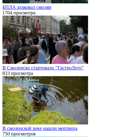
БПЛА атаковал смолян
1704 просмотра
В Смоленске стартовало "ГастроЛето"
833 просмотра
В смоленской реке нашли мертвеца
750 просмотров