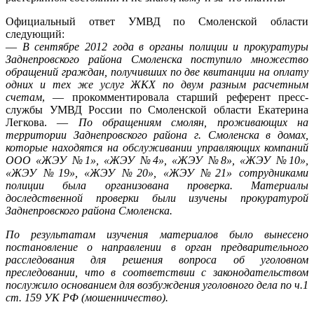
Официальный ответ УМВД по Смоленской области
следующий:
—
В сентябре 2012 года в органы полиции и прокуратуры
Заднепровского района Смоленска поступило множество
обращений граждан, получивших по две квитанции на оплату
одних и тех же услуг ЖКХ по двум разным расчетным
счетам
, — прокомментировала старший референт пресс-
службы УМВД России по Смоленской области Екатерина
Легкова. —
По обращениям смолян, проживающих на
территории Заднепровского района г. Смоленска в домах,
которые находятся на обслуживании управляющих компаний
ООО «ЖЭУ №1», «ЖЭУ №4», «ЖЭУ №8», «ЖЭУ №10»,
«ЖЭУ №19», «ЖЭУ №20», «ЖЭУ №21» сотрудниками
полиции была организована проверка. Материалы
доследственной проверки были изучены прокуратурой
Заднепровского района Смоленска.
По результатам изучения материалов было вынесено
постановление о направлении в орган предварительного
расследования для решения вопроса об уголовном
преследовании, что в соответствии с законодательством
послужило основанием для возбуждения уголовного дела по ч.1
ст. 159 УК РФ (мошенничество).