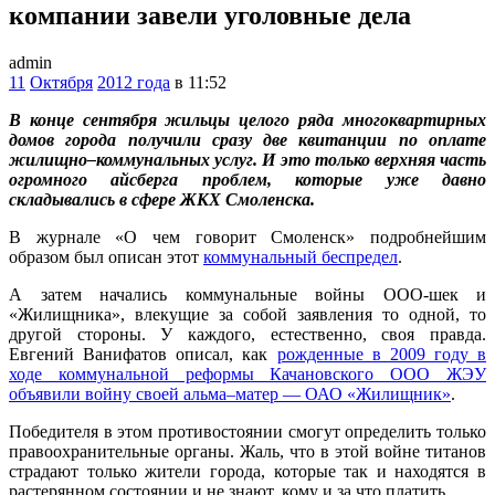
компании завели уголовные дела
admin
11
Октября
2012 года
в 11:52
В конце сентября жильцы целого ряда многоквартирных
домов города получили сразу две квитанции по оплате
жилищно–коммунальных услуг. И это только верхняя часть
огромного айсберга проблем, которые уже давно
складывались в сфере ЖКХ Смоленска.
В журнале «О чем говорит Смоленск» подробнейшим
образом был описан этот
коммунальный беспредел
.
А затем начались коммунальные войны ООО-шек и
«Жилищника», влекущие за собой заявления то одной, то
другой стороны. У каждого, естественно, своя правда.
Евгений Ванифатов описал, как
рожденные в 2009 году в
ходе коммунальной реформы Качановского ООО ЖЭУ
объявили войну своей альма–матер — ОАО «Жилищник»
.
Победителя в этом противостоянии смогут определить только
правоохранительные органы. Жаль, что в этой войне титанов
страдают только жители города, которые так и находятся в
растерянном состоянии и не знают, кому и за что платить.