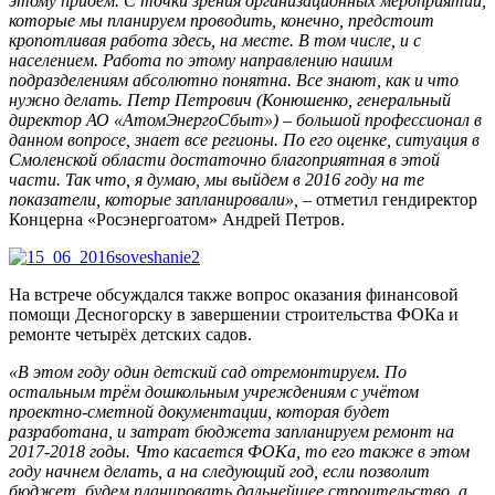
этому придём. С точки зрения организационных мероприятий,
которые мы планируем проводить, конечно, предстоит
кропотливая работа здесь, на месте. В том числе, и с
населением. Работа по этому направлению нашим
подразделениям абсолютно понятна. Все знают, как и что
нужно делать. Петр Петрович (Конюшенко, генеральный
директор АО «АтомЭнергоСбыт») – большой профессионал в
данном вопросе, знает все регионы. По его оценке, ситуация в
Смоленской области достаточно благоприятная в этой
части. Так что, я думаю, мы выйдем в 2016 году на те
показатели, которые запланировали»,
– отметил гендиректор
Концерна «Росэнергоатом» Андрей Петров.
На встрече обсуждался также вопрос оказания финансовой
помощи Десногорску в завершении строительства ФОКа и
ремонте четырёх детских садов.
«В этом году один детский сад отремонтируем. По
остальным трём дошкольным учреждениям с учётом
проектно-сметной документации, которая будет
разработана, и затрат бюджета запланируем ремонт на
2017-2018 годы. Что касается ФОКа, то его также в этом
году начнем делать, а на следующий год, если позволит
бюджет, будем планировать дальнейшее строительство, а