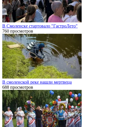
В Смоленске стартовало "ГастроЛето"
760 просмотров
В смоленской реке нашли мертвеца
688 просмотров