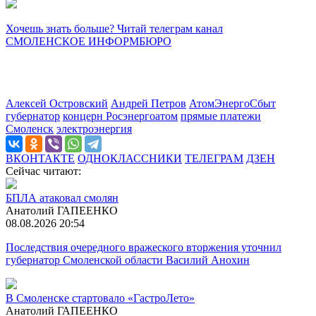
Хочешь знать больше? Читай телеграм канал
СМОЛЕНСКОЕ ИНФОРМБЮРО
Алексей Островский
Андрей Петров
АтомЭнергоСбыт
губернатор
концерн Росэнергоатом
прямые платежи
Смоленск
электроэнергия
ВКОНТАКТЕ
ОДНОКЛАССНИКИ
ТЕЛЕГРАМ
ДЗЕН
Сейчас читают:
БПЛА атаковал смолян
Анатолий ГАПЕЕНКО
08.08.2026 20:54
Последствия очередного вражеского вторжения уточнил
губернатор Смоленской области Василий Анохин
В Смоленске стартовало «ГастроЛето»
Анатолий ГАПЕЕНКО