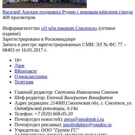
Василий Анохин поздравил Рудню с вековым юбилеем города
408 просмотров
Информагентство
«О чём говорит Смоленск»
(сетевое
издание)
Зарегистрировано в Роскомнадзоре
Запись в реестре зарегистрированных СМИ: ЭЛ № ФС 77 –
68403 от 16.01.2017 г.
18+
Дзен
ВКонтакте
Одноклассники
Телеграм
Главный редактор:
Светлана Николаевна Савенок
Шеф-редактор:
Евгений Валерьевич Ванифатов
Адрес редакции:
214000,Смоленская обл, г. Смоленск, ул.
Октябрьской революции, д.14а
Телефон:
+7 (920) 668-05-20
Почта(отдел новостей):
press@smolensk-i.ru
Почта(отдел рекламы):
smolredaktor@yandex.ru
Учредитель:
ООО "Группа ГС"