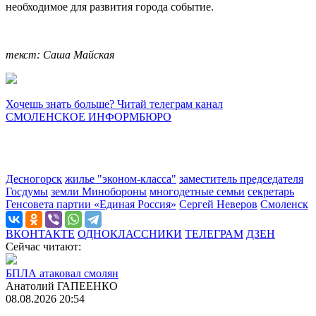
необходимое для развития города событие.
текст: Саша Майская
Хочешь знать больше? Читай телеграм канал
СМОЛЕНСКОЕ ИНФОРМБЮРО
Десногорск
жилье "эконом-класса"
заместитель председателя
Госдумы
земли Минобороны
многодетные семьи
секретарь
Генсовета партии «Единая Россия»
Сергей Неверов
Смоленск
ВКОНТАКТЕ
ОДНОКЛАССНИКИ
ТЕЛЕГРАМ
ДЗЕН
Сейчас читают:
БПЛА атаковал смолян
Анатолий ГАПЕЕНКО
08.08.2026 20:54