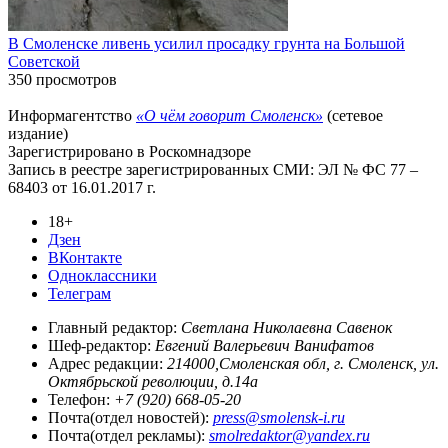
В Смоленске ливень усилил просадку грунта на Большой
Советской
350 просмотров
Информагентство
«О чём говорит Смоленск»
(сетевое
издание)
Зарегистрировано в Роскомнадзоре
Запись в реестре зарегистрированных СМИ: ЭЛ № ФС 77 –
68403 от 16.01.2017 г.
18+
Дзен
ВКонтакте
Одноклассники
Телеграм
Главный редактор:
Светлана Николаевна Савенок
Шеф-редактор:
Евгений Валерьевич Ванифатов
Адрес редакции:
214000,Смоленская обл, г. Смоленск, ул.
Октябрьской революции, д.14а
Телефон:
+7 (920) 668-05-20
Почта(отдел новостей):
press@smolensk-i.ru
Почта(отдел рекламы):
smolredaktor@yandex.ru