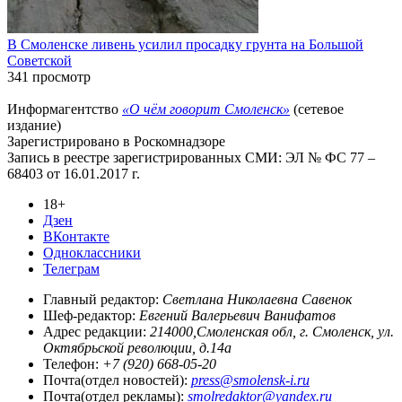
В Смоленске ливень усилил просадку грунта на Большой
Советской
341 просмотр
Информагентство
«О чём говорит Смоленск»
(сетевое
издание)
Зарегистрировано в Роскомнадзоре
Запись в реестре зарегистрированных СМИ: ЭЛ № ФС 77 –
68403 от 16.01.2017 г.
18+
Дзен
ВКонтакте
Одноклассники
Телеграм
Главный редактор:
Светлана Николаевна Савенок
Шеф-редактор:
Евгений Валерьевич Ванифатов
Адрес редакции:
214000,Смоленская обл, г. Смоленск, ул.
Октябрьской революции, д.14а
Телефон:
+7 (920) 668-05-20
Почта(отдел новостей):
press@smolensk-i.ru
Почта(отдел рекламы):
smolredaktor@yandex.ru