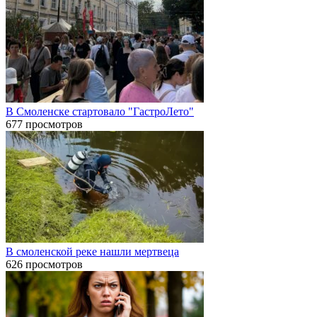
В Смоленске стартовало "ГастроЛето"
677 просмотров
В смоленской реке нашли мертвеца
626 просмотров