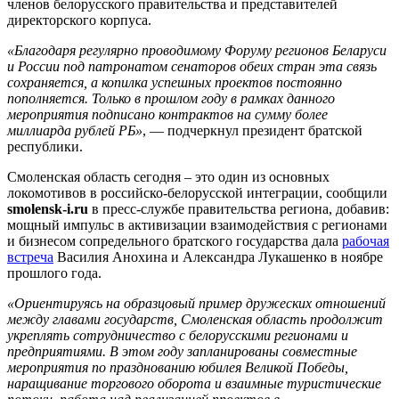
членов белорусского правительства и представителей
директорского корпуса.
«Благодаря регулярно проводимому Форуму регионов Беларуси
и России под патронатом сенаторов обеих стран эта связь
сохраняется, а копилка успешных проектов постоянно
пополняется. Только в прошлом году в рамках данного
мероприятия подписано контрактов на сумму более
миллиарда рублей РБ»
, — подчеркнул президент братской
республики.
Смоленская область сегодня – это один из основных
локомотивов в российско-белорусской интеграции, сообщили
smolensk-i.ru
в пресс-службе правительства региона, добавив:
мощный импульс в активизации взаимодействия с регионами
и бизнесом сопредельного братского государства дала
рабочая
встреча
Василия Анохина и Александра Лукашенко в ноябре
прошлого года.
«Ориентируясь на образцовый пример дружеских отношений
между главами государств, Смоленская область продолжит
укреплять сотрудничество с белорусскими регионами и
предприятиями. В этом году запланированы совместные
мероприятия по празднованию юбилея Великой Победы,
наращивание торгового оборота и взаимные туристические