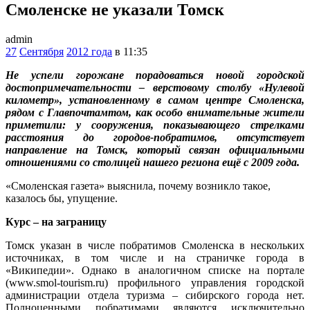
Смоленске не указали Томск
admin
27
Сентября
2012 года
в 11:35
Не успели горожане порадоваться новой городской
достопримечательности – верстовому столбу «Нулевой
километр», установленному в самом центре Смоленска,
рядом с Главпочтамтом, как особо внимательные жители
приметили: у сооружения, показывающего стрелками
расстояния до городов-побратимов, отсутствует
направление на Томск, который связан официальными
отношениями со столицей нашего региона ещё с 2009 года.
«Смоленская газета» выяснила, почему возникло такое,
казалось бы, упущение.
Курс – на заграницу
Томск указан в числе побратимов Смоленска в нескольких
источниках, в том числе и на страничке города в
«Википедии». Однако в аналогичном списке на портале
(www.smol-tourism.ru) профильного управления городской
администрации отдела туризма – сибирского города нет.
Полноценными побратимами являются исключительно