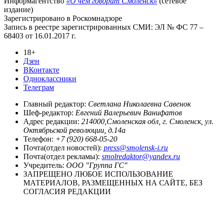
Информагентство
«О чём говорит Смоленск»
(сетевое
издание)
Зарегистрировано в Роскомнадзоре
Запись в реестре зарегистрированных СМИ: ЭЛ № ФС 77 –
68403 от 16.01.2017 г.
18+
Дзен
ВКонтакте
Одноклассники
Телеграм
Главный редактор:
Светлана Николаевна Савенок
Шеф-редактор:
Евгений Валерьевич Ванифатов
Адрес редакции:
214000,Смоленская обл, г. Смоленск, ул.
Октябрьской революции, д.14а
Телефон:
+7 (920) 668-05-20
Почта(отдел новостей):
press@smolensk-i.ru
Почта(отдел рекламы):
smolredaktor@yandex.ru
Учредитель:
ООО "Группа ГС"
ЗАПРЕЩЕНО ЛЮБОЕ ИСПОЛЬЗОВАНИЕ
МАТЕРИАЛОВ, РАЗМЕЩЕННЫХ НА САЙТЕ, БЕЗ
СОГЛАСИЯ РЕДАКЦИИ