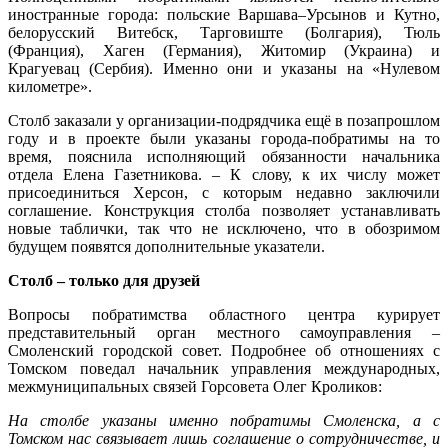
иностранные города: польские Варшава–Урсынов и Кутно,
белорусский Витебск, Тарговиште (Болгария), Тюль
(Франция), Хаген (Германия), Житомир (Украина) и
Крагуевац (Сербия). Именно они и указаны на «Нулевом
километре».
Столб заказали у организации-подрядчика ещё в позапрошлом
году и в проекте были указаны города-побратимы на то
время, пояснила исполняющий обязанности начальника
отдела Елена Газетникова. – К слову, к их числу может
присоединиться Херсон, с которым недавно заключили
соглашение. Конструкция столба позволяет устанавливать
новые таблички, так что не исключено, что в обозримом
будущем появятся дополнительные указатели.
Столб – только для друзей
Вопросы побратимства областного центра курирует
представительный орган местного самоуправления –
Смоленский городской совет. Подробнее об отношениях с
Томском поведал начальник управления международных,
межмуниципальных связей Горсовета Олег Кроликов:
На столбе указаны именно побратимы Смоленска, а с
Томском нас связывает лишь соглашение о сотрудничестве, и