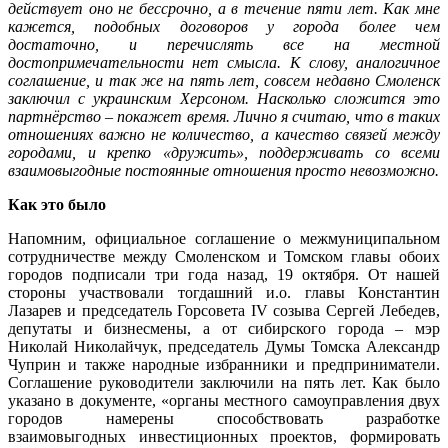
действует оно не бессрочно, а в течение пяти лет. Как мне
кажется, подобных договоров у города более чем
достаточно, и перечислять все на местной
достопримечательности нет смысла. К слову, аналогичное
соглашение, и так же на пять лет, совсем недавно Смоленск
заключил с украинским Херсоном. Насколько сложится это
партнёрство – покажет время. Лично я считаю, что в таких
отношениях важно не количество, а качество связей между
городами, и крепко «дружить», поддерживать со всеми
взаимовыгодные постоянные отношения просто невозможно.
Как это было
Напомним, официальное соглашение о межмуниципальном
сотрудничестве между Смоленском и Томском главы обоих
городов подписали три года назад, 19 октября. От нашей
стороны участвовали тогдашний и.о. главы Константин
Лазарев и председатель Горсовета IV созыва Сергей Лебедев,
депутаты и бизнесмены, а от сибирского города – мэр
Николай Николайчук, председатель Думы Томска Александр
Чуприн и также народные избранники и предприниматели.
Соглашение руководители заключили на пять лет. Как было
указано в документе, «органы местного самоуправления двух
городов намерены способствовать разработке
взаимовыгодных инвестиционных проектов, формировать