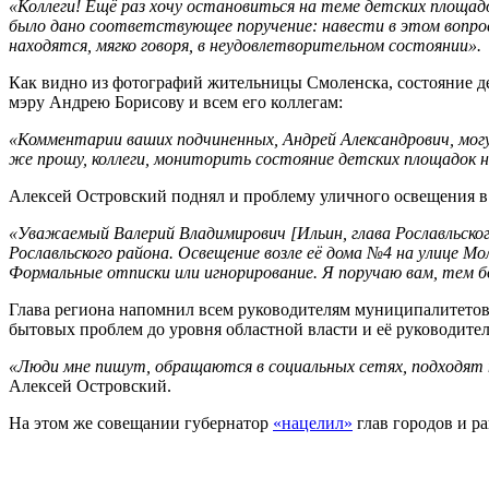
«Коллеги! Ещё раз хочу остановиться на теме детских площад
было дано соответствующее поручение: навести в этом вопро
находятся, мягко говоря, в неудовлетворительном состоянии».
Как видно из фотографий жительницы Смоленска, состояние де
мэру Андрею Борисову и всем его коллегам:
«Комментарии ваших подчиненных, Андрей Александрович, могу
же прошу, коллеги, мониторить состояние детских площадок н
Алексей Островский поднял и проблему уличного освещения в 
«Уважаемый Валерий Владимирович [Ильин, глава Рославльского
Рославльского района. Освещение возле её дома №4 на улице 
Формальные отписки или игнорирование. Я поручаю вам, тем б
Глава региона напомнил всем руководителям муниципалитетов 
бытовых проблем до уровня областной власти и её руководител
«Люди мне пишут, обращаются в социальных сетях, подходят 
Алексей Островский.
На этом же совещании губернатор
«нацелил»
глав городов и р