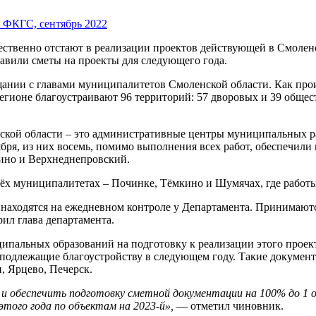
ественно отстают в реализации проектов действующей в Смол
тавили сметы на проекты для следующего года.
ании с главами муниципалитетов Смоленской области. Как прои
егионе благоустраивают 96 территорий: 57 дворовых и 39 обще
нской области – это административные центры муниципальных р
бря, из них восемь, помимо выполнения всех работ, обеспечили п
ино и Верхнеднепровский.
рёх муниципалитетах – Починке, Тёмкино и Шумячах, где работы
аходятся на ежедневном контроле у Департамента. Принимаютс
рил глава департамента.
пальных образований на подготовку к реализации этого проект
, подлежащие благоустройству в следующем году. Такие докумен
 Ярцево, Печерск.
и обеспечить подготовку сметной документации на 100% до 1 ок
того года по объектам на 2023-й»,
— отметил чиновник.