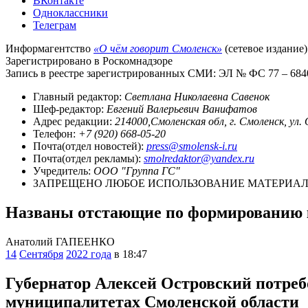
ВКонтакте
Одноклассники
Телеграм
Информагентство
«О чём говорит Смоленск»
(сетевое издание)
Зарегистрировано в Роскомнадзоре
Запись в реестре зарегистрированных СМИ: ЭЛ № ФС 77 – 68403
Главный редактор:
Светлана Николаевна Савенок
Шеф-редактор:
Евгений Валерьевич Ванифатов
Адрес редакции:
214000,Смоленская обл, г. Смоленск, ул.
Телефон:
+7 (920) 668-05-20
Почта(отдел новостей):
press@smolensk-i.ru
Почта(отдел рекламы):
smolredaktor@yandex.ru
Учредитель:
ООО "Группа ГС"
ЗАПРЕЩЕНО ЛЮБОЕ ИСПОЛЬЗОВАНИЕ МАТЕРИАЛО
Названы отстающие по формированию 
Анатолий ГАПЕЕНКО
14
Сентября
2022 года
в 18:47
Губернатор Алексей Островский потреб
муниципалитетах Смоленской области