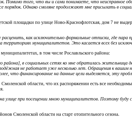
ок. Помимо того, что вы и сами понимаете, что неисправное об
се порядок. Однако смоляне продолжают мне присылать в соци
тской площадки по улице Ново-Краснофлотская, дом 7 не выдерж
 расценить, как исключительно формальные отписки, где пара п
а территориях муниципалитетов. Это касается всех без исключ
муниципалитетах, в том числе Рославльского района:
 района], в социальных сетях ко мне обратилась жительница де
Молодёжная не работает уже несколько лет. Обращения к вашим
олее, что финансирование на данные цели выделяется, эту проб
Смоленской области, что их распоряжении есть все необходимы
я.
на улице при посещении мною муниципалитетов. Поэтому буду 
айонов Смоленской области на старт отопительного сезона.