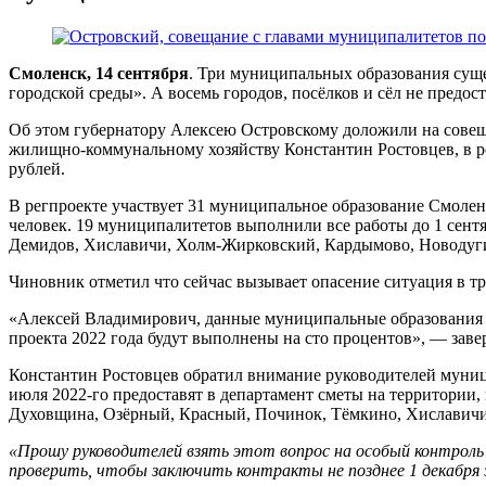
Смоленск, 14 сентября
. Три муниципальных образования сущ
городской среды». А восемь городов, посёлков и сёл не предос
Об этом губернатору Алексею Островскому доложили на совещ
жилищно-коммунальному хозяйству Константин Ростовцев, в р
рублей.
В регпроекте участвует 31 муниципальное образование Смоле
человек. 19 муниципалитетов выполнили все работы до 1 сентя
Демидов, Хиславичи, Холм-Жирковский, Кардымово, Новодуг
Чиновник отметил что сейчас вызывает опасение ситуация в т
«Алексей Владимирович, данные муниципальные образования н
проекта 2022 года будут выполнены на сто процентов», — заве
Константин Ростовцев обратил внимание руководителей муници
июля 2022-го предоставят в департамент сметы на территории
Духовщина, Озёрный, Красный, Починок, Тёмкино, Хиславичи,
«Прошу руководителей взять этот вопрос на особый контроль 
проверить, чтобы заключить контракты не позднее 1 декабря э