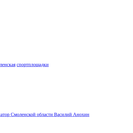
ленская
спортплощадки
натор Смоленской области Василий Анохин