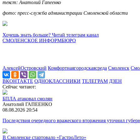
текст: Анатолий Гапеенко
фото: пресс-служба администрации Смоленской области
Хочешь знать больше? Читай телеграм канал
СМОЛЕНСКОЕ ИНФОРМБЮРО
АлексейОстровский
Комфортнаягородскаясреда
Смоленск
Смо
ВКОНТАКТЕ
ОДНОКЛАССНИКИ
ТЕЛЕГРАМ
ДЗЕН
Сейчас читают:
БПЛА атаковал смолян
Анатолий ГАПЕЕНКО
08.08.2026 20:54
Последствия очередного вражеского вторжения уточнил губер
В Смоленске стартовало «ГастроЛето»