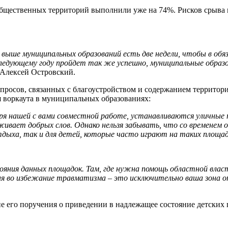
 общественных территорий выполнили уже на 74%. Рисков срыва
х выше муниципальных образований есть две недели, чтобы в о
следующему году пройдет так же успешно, муниципальные образо
 Алексей Островский.
вопросов, связанных с благоустройством и содержанием террито
я воркаута в муниципальных образованиях:
аря нашей с вами совместной работе, устанавливаются уличные
уживает добрых слов. Однако нельзя забывать, что со временем 
дыха, так и для детей, которые часто играют на таких площад
ояния данных площадок. Там, где нужна помощь областной влас
ия во избежание травматизма – это исключительно ваша зона 
е его поручения о приведении в надлежащее состояние детских