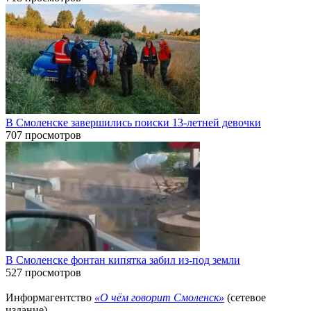
В Смоленске завершились поиски 13-летней девочки
707 просмотров
В Смоленске фонтан кипятка забил из-под земли
527 просмотров
Информагентство
«О чём говорит Смоленск»
(сетевое
издание)