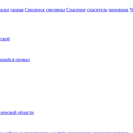
иски
скорая
Смоленск
смолянка
Спасение
спаситель
чиновник
Ч
тской
вшийся провал
оленской области