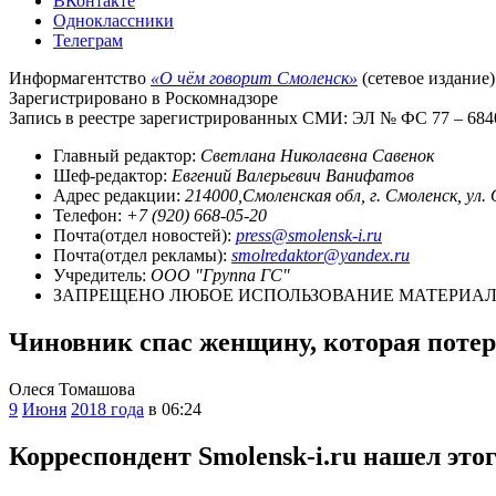
ВКонтакте
Одноклассники
Телеграм
Информагентство
«О чём говорит Смоленск»
(сетевое издание)
Зарегистрировано в Роскомнадзоре
Запись в реестре зарегистрированных СМИ: ЭЛ № ФС 77 – 68403
Главный редактор:
Светлана Николаевна Савенок
Шеф-редактор:
Евгений Валерьевич Ванифатов
Адрес редакции:
214000,Смоленская обл, г. Смоленск, ул.
Телефон:
+7 (920) 668-05-20
Почта(отдел новостей):
press@smolensk-i.ru
Почта(отдел рекламы):
smolredaktor@yandex.ru
Учредитель:
ООО "Группа ГС"
ЗАПРЕЩЕНО ЛЮБОЕ ИСПОЛЬЗОВАНИЕ МАТЕРИАЛО
Чиновник спас женщину, которая потер
Олеся Томашова
9
Июня
2018 года
в 06:24
Корреспондент Smolensk-i.ru нашел это