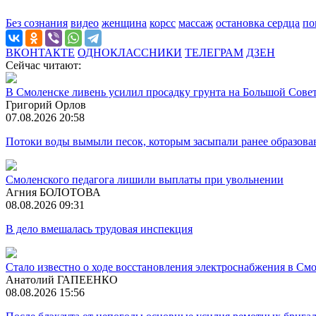
Без сознания
видео
женщина
корсс
массаж
остановка сердца
по
ВКОНТАКТЕ
ОДНОКЛАССНИКИ
ТЕЛЕГРАМ
ДЗЕН
Сейчас читают:
В Смоленске ливень усилил просадку грунта на Большой Сове
Григорий Орлов
07.08.2026 20:58
Потоки воды вымыли песок, которым засыпали ранее образова
Смоленского педагога лишили выплаты при увольнении
Агния БОЛОТОВА
08.08.2026 09:31
В дело вмешалась трудовая инспекция
Стало известно о ходе восстановления электроснабжения в См
Анатолий ГАПЕЕНКО
08.08.2026 15:56