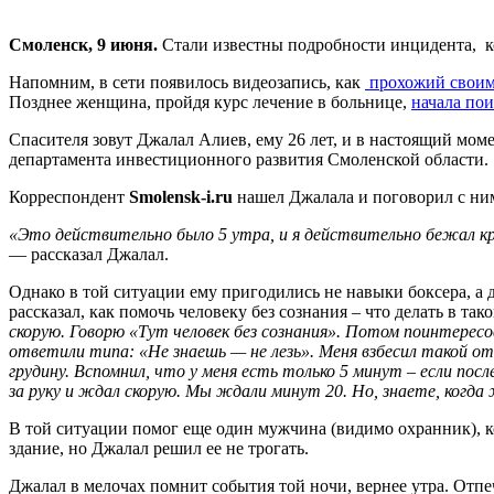
Смоленск, 9 июня.
Стали известны подробности инцидента, ко
Напомним, в сети появилось видеозапись, как
прохожий своими
Позднее женщина, пройдя курс лечение в больнице,
начала пои
Спасителя зовут Джалал Алиев, ему 26 лет, и в настоящий мом
департамента инвестиционного развития Смоленской области.
Корреспондент
Smolensk-i.ru
нашел Джалала и поговорил с ни
«Это действительно было 5 утра, и я действительно бежал кро
— рассказал Джалал.
Однако в той ситуации ему пригодились не навыки боксера, а 
рассказал, как помочь человеку без сознания – что делать в та
скорую. Говорю «Тут человек без сознания». Потом поинтересо
ответили типа: «Не знаешь — не лезь». Меня взбесил такой от
грудину. Вспомнил, что у меня есть только 5 минут – если по
за руку и ждал скорую. Мы ждали минут 20. Но, знаете, ког
В той ситуации помог еще один мужчина (видимо охранник), ко
здание, но Джалал решил ее не трогать.
Джалал в мелочах помнит события той ночи, вернее утра. Отпе