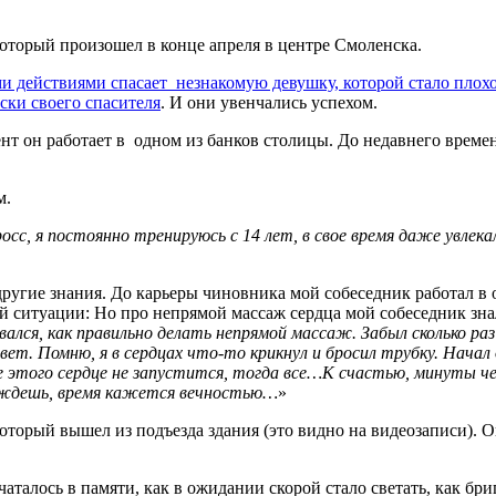
торый произошел в конце апреля в центре Смоленска.
 действиями спасает незнакомую девушку, которой стало плохо
ски своего спасителя
. И они увенчались успехом.
ент он работает в одном из банков столицы. До недавнего време
м.
сс, я постоянно тренируюсь с 14 лет, в свое время даже увлека
другие знания. До карьеры чиновника мой собеседник работал в о
кой ситуации: Но про непрямой массаж сердца мой собеседник зна
вался, как правильно делать непрямой массаж. Забыл сколько ра
вет. Помню, я в сердцах что-то крикнул и бросил трубку. Нача
сле этого сердце не запустится, тогда все…К счастью, минуты ч
да ждешь, время кажется вечностью…
»
торый вышел из подъезда здания (это видно на видеозаписи). О
чаталось в памяти, как в ожидании скорой стало светать, как б