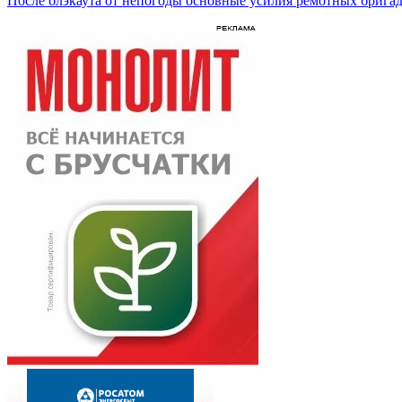
После блэкаута от непогоды основные усилия ремотных брига