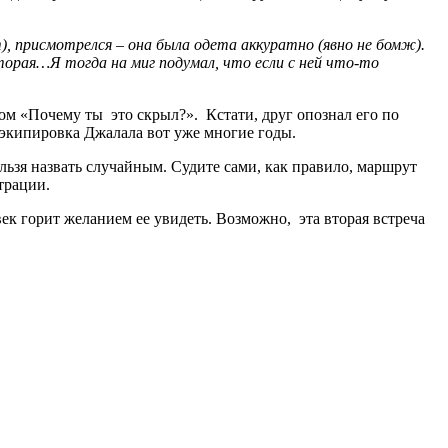
, присмотрелся – она была одета аккуратно (явно не бомж).
 вторая…Я тогда на миг подумал, что если с ней что-то
сом «Почему ты это скрыл?». Кстати, друг опознал его по
экипировка Джалала вот уже многие годы.
нельзя назвать случайным. Судите сами, как правило, маршрут
трации.
век горит желанием ее увидеть. Возможно, эта вторая встреча