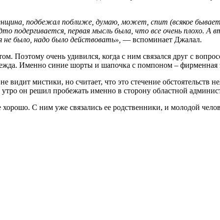
нщина, подбежал поближе, думаю, может, спит (всякое бывает)
удто подергивается, первая мысль была, что все очень плохо. А
я не было, надо было действовать»,
— вспоминает Джалал.
том. Поэтому очень удивился, когда с ним связался друг с вопро
одежда. Именно синие шорты и шапочка с помпоном – фирменная 
 не видит мистики, но считает, что это стечение обстоятельств 
о утро он решил пробежать именно в сторону областной админис
е хорошо. С ним уже связались ее родственники, и молодой чело