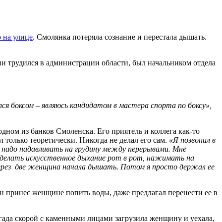
 на улице
. Смолянка потеряла сознание и перестала дышать.
ни трудился в администрации области, был начальником отдела
лся боксом – являюсь кандидатом в мастера спорта по боксу»,
дном из банков Смоленска. Его приятель и коллега как-то
л только теоретически. Никогда не делал его сам.
«Я позвонил в
з надо надавливать на грудину между перерывами. Мне
л делать искусственное дыхание рот в рот, нажимать на
ерез
две женщина начала дышать. Потом я просто держал ее
н принес женщине попить воды, даже предлагал перенести ее в
ригада скорой с каменными лицами загрузила женщину и уехала,