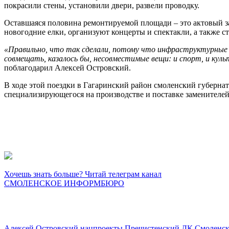
покрасили стены, установили двери, развели проводку.
Оставшаяся половина ремонтируемой площади – это актовый зал
новогодние елки, организуют концерты и спектакли, а также с
«Правильно, что так сделали, потому что инфраструктурные в
совмещать, казалось бы, несовместимые вещи: и спорт, и культ
поблагодарил Алексей Островский.
В ходе этой поездки в Гагаринский район смоленский губерна
специализирующегося на производстве и поставке заменителе
Хочешь знать больше? Читай телеграм канал
СМОЛЕНСКОЕ ИНФОРМБЮРО
Алексей Островский
нацпроекты
Пречистенский ДК
Смоленс