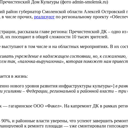
ский район губернатор Смоленской области Алексей Островский
 в числе прочих,
реализуют
по региональному проекту «Обеспеч
истрации, рассказала главе региона: Пречистенский ДК – одно 
й, их посещают в общей сложности 10 тысяч зрителей.
 выступают в том числе и на областных мероприятиях. В их сост
рживать учреждение в надлежащем состоянии, но, к сожалени
жем так, «палочка-выручалочка», которая поможет нам привес
ется в жизнь:
енно нового уровня развития инфраструктуры культуры»]
в рамк
усилиями – Федерации, региональной и районной власти – три
к — гагаринское ООО «Факел». На капремонт ДК в рамках регион
90%, и районные власти уверены, что успеют завершить ремонт д
ланируемой к ремонту площади — уже смонтировали гипсокарто