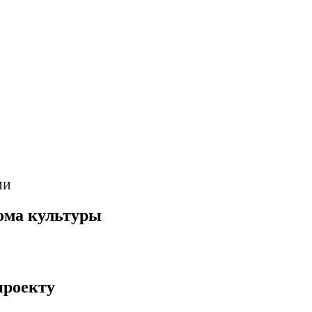
ИИ
ома культуры
проекту