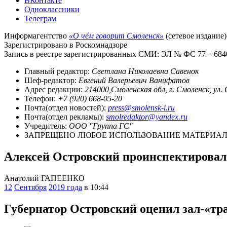
ВКонтакте
Одноклассники
Телеграм
Информагентство
«О чём говорит Смоленск»
(сетевое издание)
Зарегистрировано в Роскомнадзоре
Запись в реестре зарегистрированных СМИ: ЭЛ № ФС 77 – 68403
Главный редактор:
Светлана Николаевна Савенок
Шеф-редактор:
Евгений Валерьевич Ванифатов
Адрес редакции:
214000,Смоленская обл, г. Смоленск, ул.
Телефон:
+7 (920) 668-05-20
Почта(отдел новостей):
press@smolensk-i.ru
Почта(отдел рекламы):
smolredaktor@yandex.ru
Учредитель:
ООО "Группа ГС"
ЗАПРЕЩЕНО ЛЮБОЕ ИСПОЛЬЗОВАНИЕ МАТЕРИАЛО
Алексей Островский проинспектировал
Анатолий ГАПЕЕНКО
12
Сентября
2019 года
в 10:44
Губернатор Островский оценил зал-«т