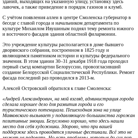
зданий, выходящих на указанную улицу, установку здесь
лавочек, а также приведение в порядок газонов и клумб.
С учётом появления аллеи в центре Смоленска губернатор в
беседе с главой города и начальником департамента по
культуре Михаилом Ивушиным поднял тему ремонта южного
и восточного фасадов здания областной филармонии.
Это учреждение культуры располагается в доме бывшего
дворянского собрания, построенном в 1825 году и
являющимся памятником истории и культуры федерального
значения. В этом здании 30–31 декабря 1918 года проходил
первый съезд компартии Белоруссии, провозгласивший
создание Белорусской Социалистической Республики. Ремонт
фасада последний раз проводился в 2013-м.
Алексей Островский обратился к главе Смоленска:
«Андрей Александрович, на мой взгляд, администрация города
сделала хорошее дело для развития города и его
туристического потенциала. Пешеходная зона на улице
Маяковского вызывает у подавляющего большинства горожан
позитивные эмоции. Безусловно хорошо, что здесь нашли
место для себя художники. Здорово, что при вашей
поддержке здесь проводятся уличные фестивали. Всё это не
может не радовать. Но есть проблемы, которые до сих пор