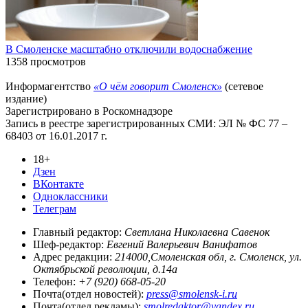
В Смоленске масштабно отключили водоснабжение
1358 просмотров
Информагентство
«О чём говорит Смоленск»
(сетевое
издание)
Зарегистрировано в Роскомнадзоре
Запись в реестре зарегистрированных СМИ: ЭЛ № ФС 77 –
68403 от 16.01.2017 г.
18+
Дзен
ВКонтакте
Одноклассники
Телеграм
Главный редактор:
Светлана Николаевна Савенок
Шеф-редактор:
Евгений Валерьевич Ванифатов
Адрес редакции:
214000,Смоленская обл, г. Смоленск, ул.
Октябрьской революции, д.14а
Телефон:
+7 (920) 668-05-20
Почта(отдел новостей):
press@smolensk-i.ru
Почта(отдел рекламы):
smolredaktor@yandex.ru