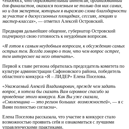
«
Надеюсь, что образовательный интенсив, организованный
для финалистов, оказался полезным не только для них самих,
но и для экспертов, которым я выражаю слова благодарности
за участие в дискуссионных площадках, сессиях, лекциях и
мастер-классах
», — отметил Алексей Островский.
Предваряя дальнейшее общение, губернатор Островский
подчеркнул свою готовность к неудобным вопросам.
«
Я готов к самым неудобным вопросам, к обсуждению самых
острых тем. Всегда говорю о том, что чем вопрос острее,
тем интереснее на него отвечать
».
Первой к главе региона обратилась председатель комитета по
культуре администрации Сафоновского района, победитель
областного конкурса «Я – ЛИДЕР» Елена Поселова.
«
Уважаемый Алексей Владимирович, прежде чем задать
вопрос, я хотела бы сказать Вам огромное спасибо за
проведение этого конкурса. Как Вы уже сказали,
«Смоленщина — это регион больших возможностей
», — я с
Вами полностью согласна».
Елена Поселова рассказала, что участие в конкурсе стало
возможностью проявить себя и ознакомиться с лучшими
управленческими практиками.