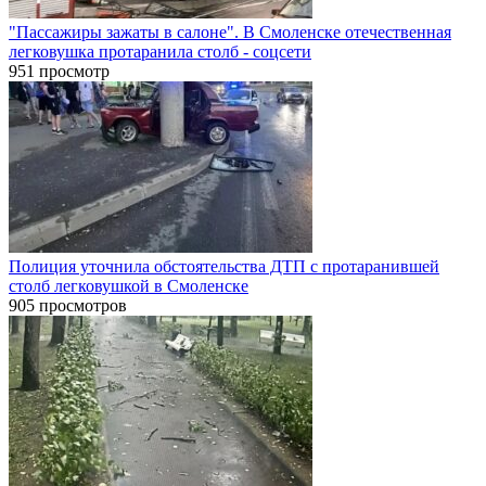
"Пассажиры зажаты в салоне". В Смоленске отечественная
легковушка протаранила столб - соцсети
951 просмотр
Полиция уточнила обстоятельства ДТП с протаранившей
столб легковушкой в Смоленске
905 просмотров