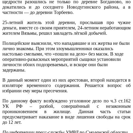
щедрости разошлись не только по деревне Богданово, но
докатились и до соседнего Новодугинского района, а в
частности — до деревни Торбеево.
25-летний житель этой деревни, прослышав про чужие
деньги, вместе со своим приятелем, 24-летним неработающим
жителем Вязьмы, решил завладеть лёгкой добычей.
Полицейские выяснили, что нападавшие и их жертва не были
лично знакомы. При этом злоумышленники оказались
настолько смелыми, что «пошли на дело» без масок. В ходе
оперативно-разыскных мероприятий сыщики установили
личности обоих подозреваемых, и вскоре они были
задержаны.
В данный момент один из них арестован, второй находится в
изоляторе временного содержания. Решается вопрос об
избрании ему меры пресечения.
По данному факту возбуждено уголовное дело по ч.3 ст.162
УК РФ – разбой, совершённый с незаконным
проникновением в жилище. Данная часть статьи
предусматривает наказание в виде лишения свободы на срок
до 12 лет.
По информации пресс-службы УМВД по Смоленской области.