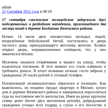
admin
21
Сентября
2012 года
в 08:18
17 сентября смоленские полицейские задержали двух
подозреваемых в разбойном нападении, произошедшем два
месяца назад в деревне Богданово Вяземского района.
Ночью 14 июля двое неизвестных молодых людей,
вооружённые бейсбольной битой, постучались в дверь
частного дома, принадлежащего местному жителю. Хозяин
открыл дверь, злоумышленники сообщили, что у них
закончился бензин.
Мужчина оказался отзывчивым и вышел на улицу, чтобы
поделиться топливом. В этот момент его стали избивать и
требовать деньги. В итоге незваные ночные гости забрали у
гражданина 20 тысяч рублей и сотовый телефон.
Потерпевший незамедлительно обратился в полицию. Как
выяснилось, он недавно продал квартиру в Москве, купил
дом в деревне Вяземского района и намеревался переселиться
туда на постоянное место жительства. Имея на руках крупную
сумму денег (более двух миллионов рублей), добродушный
гражданин угощал всех подряд, а слухи о его богатстве и