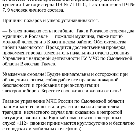
тушении 1 автоцистерна ПЧ № 71 ППС, 1 автоцистерна ПЧ №
7, 9 человек личного состава.
Причины пожаров и ущерб устанавливаются.
— В трех пожарах есть погибшие. Так, в Рогачево сгорели два
мужчины, в Рославле — пожилой мужчина, также погиб
молодой человек и в Краснинском районе. Обстоятельства
гибели выясняются. Проводится доследственная проверка, —
прокомментировал заместитель начальника отдела дознания
Управления надзорной деятельности ГУ МЧС по Смоленской
области Вячеслав Ткачев.
Уважаемые смоляне! Будьте внимательны и осторожны при
обращении с огнем, соблюдайте все правила пожарной
безопасности и требования при эксплуатации
электроприборов. Берегите свое жилье и жизни от огня!
Главное управление МЧС России по Смоленской области
напоминает: если вы стали участником или свидетелем
трагедии, несчастного случая или оказались в непростой
ситуации, звоните на Единый номер вызова экстренных
служб «112» (звонки принимаются круглосуточно и бесплатно
с городских и мобильных телефонов).