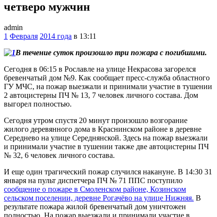
четверо мужчин
admin
1
Февраля
2014 года
в 13:11
В течение суток произошло три пожара с погибшими.
Сегодня в 06:15 в Рославле на улице Некрасова загорелся
бревенчатый дом №9. Как сообщает пресс-служба областного
ГУ МЧС, на пожар выезжали и принимали участие в тушении
2 автоцистерны ПЧ № 13, 7 человек личного состава. Дом
выгорел полностью.
Сегодня утром спустя 20 минут произошло возгорание
жилого деревянного дома в Краснинском районе в деревне
Середнево на улице Середнянской. Здесь на пожар выезжали
и принимали участие в тушении также две автоцистерны ПЧ
№ 32, 6 человек личного состава.
И еще один трагический пожар случился накануне. В 14:30 31
января на пульт диспетчера ПЧ № 71 ППС поступило
сообщение о пожаре в Смоленском районе, Козинском
сельском поселении, деревне Рогачёво на улице Нижняя.
В
результате пожара жилой бревенчатый дом уничтожен
полностью. На пожар выезжали и принимали участие в