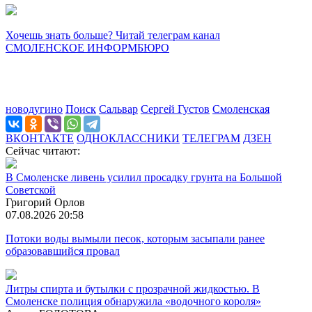
Хочешь знать больше? Читай телеграм канал
СМОЛЕНСКОЕ ИНФОРМБЮРО
новодугино
Поиск
Сальвар
Сергей Густов
Смоленская
ВКОНТАКТЕ
ОДНОКЛАССНИКИ
ТЕЛЕГРАМ
ДЗЕН
Сейчас читают:
В Смоленске ливень усилил просадку грунта на Большой
Советской
Григорий Орлов
07.08.2026 20:58
Потоки воды вымыли песок, которым засыпали ранее
образовавшийся провал
Литры спирта и бутылки с прозрачной жидкостью. В
Смоленске полиция обнаружила «водочного короля»