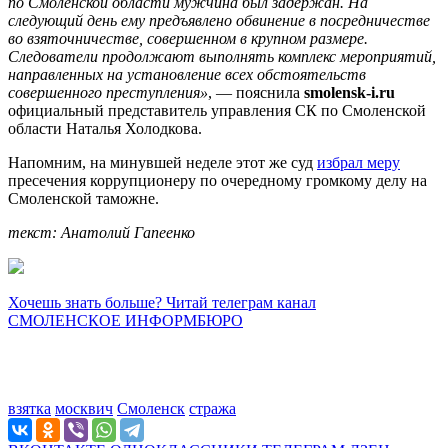
по Смоленской области мужчина был задержан. На
следующий день ему предъявлено обвинение в посредничестве
во взяточничестве, совершенном в крупном размере.
Следователи продолжают выполнять комплекс мероприятий,
направленных на установление всех обстоятельств
совершенного преступления»
, — пояснила
smolensk-i.ru
официальный представитель управления СК по Смоленской
области Наталья Холодкова.
Напомним, на минувшей неделе этот же суд
избрал меру
пресечения коррупционеру по очередному громкому делу на
Смоленской таможне.
текст: Анатолий Гапеенко
Хочешь знать больше? Читай телеграм канал
СМОЛЕНСКОЕ ИНФОРМБЮРО
взятка
москвич
Смоленск
стража