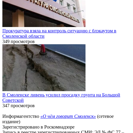
Прокуратура взяла на контроль ситуацию с блэкаутом в
Смоленской области
349 просмотров
В Смоленске ливень усилил просадку грунта на Большой
Советской
347 просмотров
Информагентство
«О чём говорит Смоленск»
(сетевое
издание)
Зарегистрировано в Роскомнадзоре
Запись в реестре зарегистрированных СМИ: ЭЛ № ФС 77 –