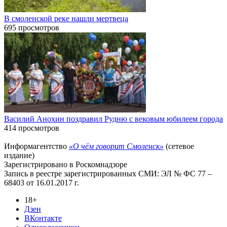
В смоленской реке нашли мертвеца
695 просмотров
Василий Анохин поздравил Рудню с вековым юбилеем города
414 просмотров
Информагентство
«О чём говорит Смоленск»
(сетевое
издание)
Зарегистрировано в Роскомнадзоре
Запись в реестре зарегистрированных СМИ: ЭЛ № ФС 77 –
68403 от 16.01.2017 г.
18+
Дзен
ВКонтакте