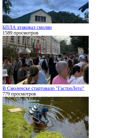
БПЛА атаковал смолян
1589 просмотров
В Смоленске стартовало "ГастроЛето"
779 просмотров