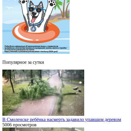
Популярное за сутки
В Смоленске ребёнка насмерть задавило упавшим деревом
5006 просмотров