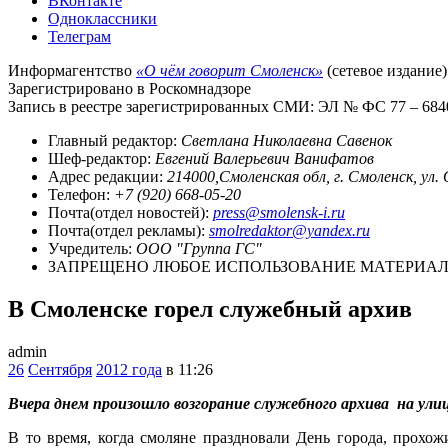
ВКонтакте
Одноклассники
Телеграм
Информагентство
«О чём говорит Смоленск»
(сетевое издание)
Зарегистрировано в Роскомнадзоре
Запись в реестре зарегистрированных СМИ: ЭЛ № ФС 77 – 68403
Главный редактор:
Светлана Николаевна Савенок
Шеф-редактор:
Евгений Валерьевич Ванифатов
Адрес редакции:
214000,Смоленская обл, г. Смоленск, ул.
Телефон:
+7 (920) 668-05-20
Почта(отдел новостей):
press@smolensk-i.ru
Почта(отдел рекламы):
smolredaktor@yandex.ru
Учредитель:
ООО "Группа ГС"
ЗАПРЕЩЕНО ЛЮБОЕ ИСПОЛЬЗОВАНИЕ МАТЕРИАЛО
В Смоленске горел служебный архив
admin
26
Сентября
2012 года
в 11:26
Вчера днем произошло возгорание служебного архива на ули
В то время, когда смоляне праздновали День города, прох