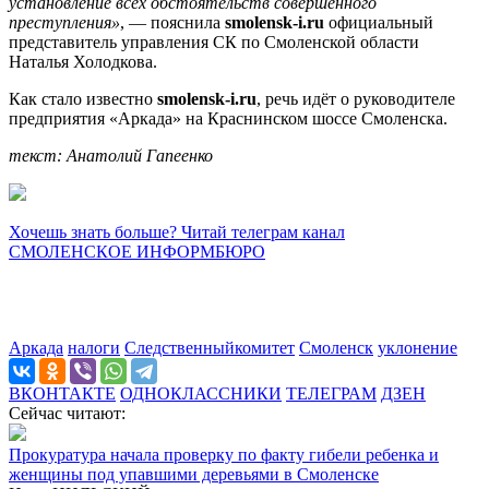
установление всех обстоятельств совершенного
преступления»
, — пояснила
smolensk-i.ru
официальный
представитель управления СК по Смоленской области
Наталья Холодкова.
Как стало известно
smolensk-i.ru
, речь идёт о руководителе
предприятия «Аркада» на Краснинском шоссе Смоленска.
текст: Анатолий Гапеенко
Хочешь знать больше? Читай телеграм канал
СМОЛЕНСКОЕ ИНФОРМБЮРО
Аркада
налоги
Следственныйкомитет
Смоленск
уклонение
ВКОНТАКТЕ
ОДНОКЛАССНИКИ
ТЕЛЕГРАМ
ДЗЕН
Сейчас читают:
Прокуратура начала проверку по факту гибели ребенка и
женщины под упавшими деревьями в Смоленске