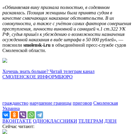
«Обвиняемая вину признала полностью, в содеянном
раскаялась. Позиция женщины была принята судом в
качестве смягчающих наказание обстоятельств. В их
совокупности, а также с учётом самих факторов совершения
преступления, личности виновной и санкцией ч.1 ст.322 УК
РФ, судья пришёл к убеждению о возможности назначения
осужденной наказания в виде штрафа в 50 000 рублей»
, —
пояснили
smolensk-i.ru
в объединённой пресс-службе судов
Смоленской области.
Хочешь знать больше? Читай телеграм канал
СМОЛЕНСКОЕ ИНФОРМБЮРО
гражданство
нарушение границы
приговор
Смоленская
Украина
ВКОНТАКТЕ
ОДНОКЛАССНИКИ
ТЕЛЕГРАМ
ДЗЕН
Сейчас читают: