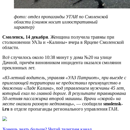
фото: отдел пропаганды УГАИ по Смоленской
области (снимок носит иллюстративный
характер)
Смоленск, 14 декабря
. Женщина получила травмы при
столкновении УАЗа и «Калины» вчера в Ярцеве Смоленской
области.
Всё случилось около 10:38 минут у дома №20 на улице
Дачной, причём виновником инцидента оказался смолянин
преклонных лет.
«83-летний водитель, управляя «УАЗ Патриот», при выезде с
прилегающей территории не предоставил преимущество в
движении «Ладе Калина», под управлением мужчины 45 лет,
который ехал по главной дороге. В результате травмирована
50-летняя пассажирка второй машины. Врачи «скорой» на
месте оказали разовую медпомощь»
, — сообщили
smolensk-
i.ru
в отделе пропаганды регионального управления ГАИ.
Хочешь знать больше? Читай телеграм канал