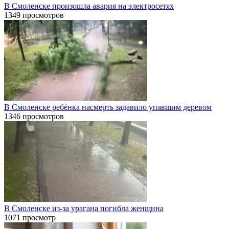
В Смоленске произошла авария на электросетях
1349 просмотров
В Смоленске ребёнка насмерть задавило упавшим деревом
1346 просмотров
В Смоленске из-за урагана погибла женщина
1071 просмотр