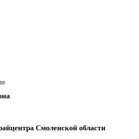
ИИ
она
райцентра Смоленской области