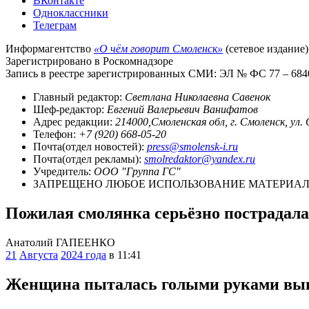
ВКонтакте
Одноклассники
Телеграм
Информагентство
«О чём говорит Смоленск»
(сетевое издание)
Зарегистрировано в Роскомнадзоре
Запись в реестре зарегистрированных СМИ: ЭЛ № ФС 77 – 68403
Главный редактор:
Светлана Николаевна Савенок
Шеф-редактор:
Евгений Валерьевич Ванифатов
Адрес редакции:
214000,Смоленская обл, г. Смоленск, ул.
Телефон:
+7 (920) 668-05-20
Почта(отдел новостей):
press@smolensk-i.ru
Почта(отдел рекламы):
smolredaktor@yandex.ru
Учредитель:
ООО "Группа ГС"
ЗАПРЕЩЕНО ЛЮБОЕ ИСПОЛЬЗОВАНИЕ МАТЕРИАЛО
Пожилая смолянка серьёзно пострадала 
Анатолий ГАПЕЕНКО
21
Августа
2024 года
в 11:41
Женщина пыталась голыми руками выне