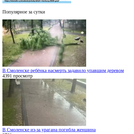
Популярное за сутки
В Смоленске ребёнка насмерть задавило упавшим деревом
4391 просмотр
В Смоленске из-за урагана погибла женщина