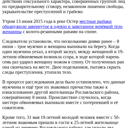
действиях сексуального характера, совершенных группой лиц
по предварительному сговору, незаконном лишении свободы,
укрывательстве преступлений и грабеже.
Утром 13 июня 2015 года в реке Остер
местные рыбаки
обнаружили завернутое в одеяло и замотанное верёвкой тело
женщины
с колото-резанными ранами на спине.
Следователи установили, что несколькими днями ранее – 8
июня – трое мужчин и женщина выпивали на берегу. Когда
один мужчина уехал, а второй заснул, между женщиной и 19-
летним обвиняемым возникла ссора, в ходе которой парень
семь раз ударил женщину ножом в спину. От полученных ран
она скончалась на месте. Двое подельников, пытаясь скрыть
следы преступления, утопили тело.
В процессе расследования дела было установлено, что данные
мужчины и ещё трое их знакомых причастны также к
изнасилованию другой жительницы Рославльского района,
совершённому 8 июня. Происшествие случилось, когда
шестеро обвиняемых выпивали вместе с потерпевшей и её
сожителем.
Кроме того, 31 мая 19-летний молодой человек вместе с 50-
летним знакомым пришли в гости к 25-летней жительнице
одной из деревень Рославльского района, где украли два