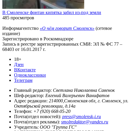
В Смоленске фонтан кипятка забил из-под земли
485 просмотров
Информагентство
«О чём говорит Смоленск»
(сетевое
издание)
Зарегистрировано в Роскомнадзоре
Запись в реестре зарегистрированных СМИ: ЭЛ № ФС 77 –
68403 от 16.01.2017 г.
18+
Дзен
ВКонтакте
Одноклассники
Телеграм
Главный редактор:
Светлана Николаевна Савенок
Шеф-редактор:
Евгений Валерьевич Ванифатов
Адрес редакции:
214000,Смоленская обл, г. Смоленск, ул.
Октябрьской революции, д.14а
Телефон:
+7 (920) 668-05-20
Почта(отдел новостей):
press@smolensk-i.ru
Почта(отдел рекламы):
smolredaktor@yandex.ru
Учредитель:
ООО "Группа ГС"