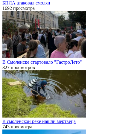
БПЛА атаковал смолян
1692 просмотра
В Смоленске стартовало "ГастроЛето"
827 просмотров
В смоленской реке нашли мертвеца
743 просмотра