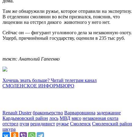
дома.
Там же обнаружили ружье, которое отправили на экспертизу.
В отделении смолянин во всём признался, пояснив, что
лицензии на отстрел дикого животного у него нет.
Сейчас он — фигурант уголовного дела за незаконную охоту.
Ущерб, причинённый государству, оценили в 235 тыс руб.
текст: Анатолий Гапеенко
Хочешь знать больше? Читай телеграм канал
СМОЛЕНСКОЕ ИНФОРМБЮРО
Renault Duster
браконьерство
Варваровщина
задержание
Кардымовский район
лось
МВД
мясо
незаконная охота
отстрел
пуля
рецидивист
ружье
Смоленск
Смоленский район
шкура