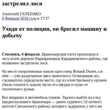
застрелил лося
Анатолий ГАПЕЕНКО
6
Февраля
2018 года
в 17:37
Уходя от полиции, он бросил машину и
добычу
Смоленск, 6 февраля
. Браконьерская охота произошла в
лесу возле деревни Варваровщина Кардымовского района, где
незаконно застрелили лося.
На месте оперативники нашли кроссовер Renault Duster, а в
нём — уже разделанное мясо животного. Осматривая лес,
следователи определили место, где из огнестрельного оружия
убили сохатого, нашли части его шкуры и пулю от
охотничьего ружья.
Все вещдоки и автомобиль изъяли. Удалось выйти на след
предполагаемого браконьера — ранее судимого 32-летнего
жителя Смоленского района, которого задержали у него же