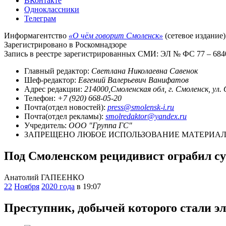
ВКонтакте
Одноклассники
Телеграм
Информагентство
«О чём говорит Смоленск»
(сетевое издание)
Зарегистрировано в Роскомнадзоре
Запись в реестре зарегистрированных СМИ: ЭЛ № ФС 77 – 68403
Главный редактор:
Светлана Николаевна Савенок
Шеф-редактор:
Евгений Валерьевич Ванифатов
Адрес редакции:
214000,Смоленская обл, г. Смоленск, ул.
Телефон:
+7 (920) 668-05-20
Почта(отдел новостей):
press@smolensk-i.ru
Почта(отдел рекламы):
smolredaktor@yandex.ru
Учредитель:
ООО "Группа ГС"
ЗАПРЕЩЕНО ЛЮБОЕ ИСПОЛЬЗОВАНИЕ МАТЕРИАЛО
Под Смоленском рецидивист ограбил с
Анатолий ГАПЕЕНКО
22
Ноября
2020 года
в 19:07
Преступник, добычей которого стали э