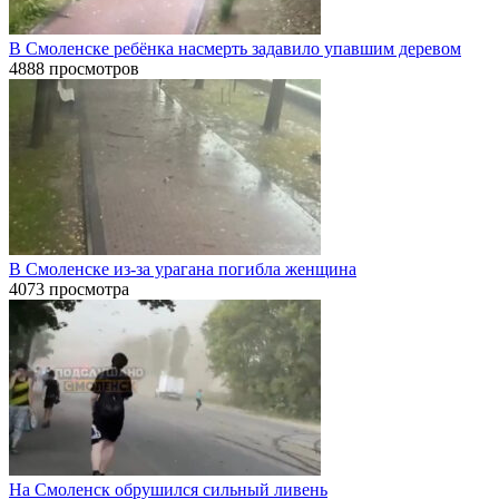
В Смоленске ребёнка насмерть задавило упавшим деревом
4888 просмотров
В Смоленске из-за урагана погибла женщина
4073 просмотра
На Смоленск обрушился сильный ливень