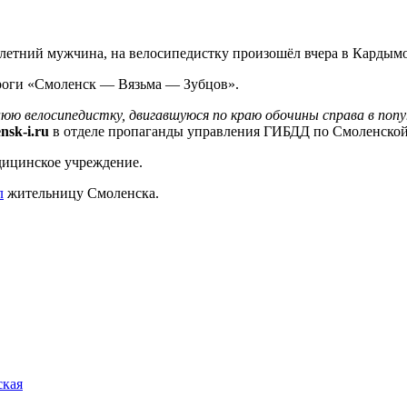
5-летний мужчина, на велосипедистку произошёл вчера в Кардым
дороги «Смоленск — Вязьма — Зубцов».
нюю велосипедистку, двигавшуюся по краю обочины справа в по
nsk-i.ru
в отделе пропаганды управления ГИБДД по Смоленской
дицинское учреждение.
л
жительницу Смоленска.
ская