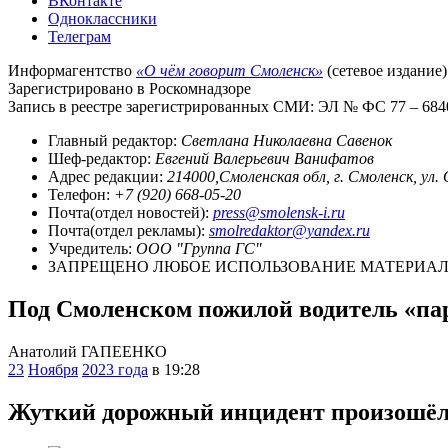
ВКонтакте
Одноклассники
Телеграм
Информагентство
«О чём говорит Смоленск»
(сетевое издание)
Зарегистрировано в Роскомнадзоре
Запись в реестре зарегистрированных СМИ: ЭЛ № ФС 77 – 68403
Главный редактор:
Светлана Николаевна Савенок
Шеф-редактор:
Евгений Валерьевич Ванифатов
Адрес редакции:
214000,Смоленская обл, г. Смоленск, ул.
Телефон:
+7 (920) 668-05-20
Почта(отдел новостей):
press@smolensk-i.ru
Почта(отдел рекламы):
smolredaktor@yandex.ru
Учредитель:
ООО "Группа ГС"
ЗАПРЕЩЕНО ЛЮБОЕ ИСПОЛЬЗОВАНИЕ МАТЕРИАЛО
Под Смоленском пожилой водитель «па
Анатолий ГАПЕЕНКО
23
Ноября
2023 года
в 19:28
Жуткий дорожный инцидент произошёл 