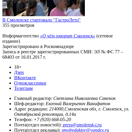
В Смоленске стартовало "ГастроЛето"
355 просмотров
Информагентство
«О чём говорит Смоленск»
(сетевое
издание)
Зарегистрировано в Роскомнадзоре
Запись в реестре зарегистрированных СМИ: ЭЛ № ФС 77 –
68403 от 16.01.2017 г.
18+
Дзен
ВКонтакте
Одноклассники
Телеграм
Главный редактор:
Светлана Николаевна Савенок
Шеф-редактор:
Евгений Валерьевич Ванифатов
Адрес редакции:
214000,Смоленская обл, г. Смоленск, ул.
Октябрьской революции, д.14а
Телефон:
+7 (920) 668-05-20
Почта(отдел новостей):
press@smolensk-i.ru
Почта(отдел рекламы):
smolredaktor@yandex.ru