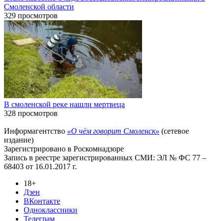
Смоленской области
329 просмотров
В смоленской реке нашли мертвеца
328 просмотров
Информагентство
«О чём говорит Смоленск»
(сетевое
издание)
Зарегистрировано в Роскомнадзоре
Запись в реестре зарегистрированных СМИ: ЭЛ № ФС 77 –
68403 от 16.01.2017 г.
18+
Дзен
ВКонтакте
Одноклассники
Телеграм