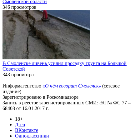
Смоленской области
346 просмотров
В Смоленске ливень усилил просадку грунта на Большой
Советской
343 просмотра
Информагентство
«О чём говорит Смоленск»
(сетевое
издание)
Зарегистрировано в Роскомнадзоре
Запись в реестре зарегистрированных СМИ: ЭЛ № ФС 77 –
68403 от 16.01.2017 г.
18+
Дзен
ВКонтакте
Одноклассники