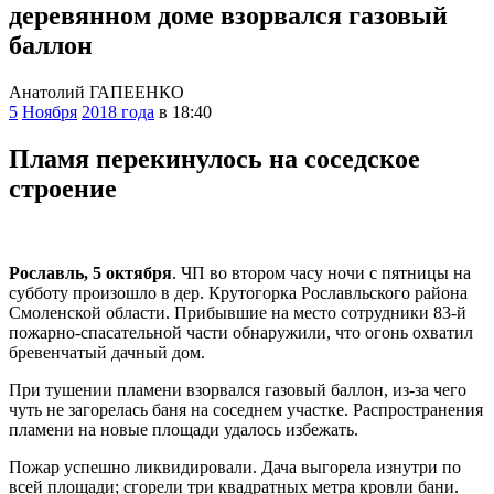
деревянном доме взорвался газовый
баллон
Анатолий ГАПЕЕНКО
5
Ноября
2018 года
в 18:40
Пламя перекинулось на соседское
строение
Рославль, 5 октября
. ЧП во втором часу ночи с пятницы на
субботу произошло в дер. Крутогорка Рославльского района
Смоленской области. Прибывшие на место сотрудники 83-й
пожарно-спасательной части обнаружили, что огонь охватил
бревенчатый дачный дом.
При тушении пламени взорвался газовый баллон, из-за чего
чуть не загорелась баня на соседнем участке. Распространения
пламени на новые площади удалось избежать.
Пожар успешно ликвидировали. Дача выгорела изнутри по
всей площади; сгорели три квадратных метра кровли бани.