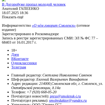
В Догоробуже пропал молодой человек
Анатолий ГАПЕЕНКО
18.07.2025 18:36
Показать ещё
Информагентство
«О чём говорит Смоленск»
(сетевое
издание)
Зарегистрировано в Роскомнадзоре
Запись в реестре зарегистрированных СМИ: ЭЛ № ФС 77 –
68403 от 16.01.2017 г.
18+
Дзен
ВКонтакте
Одноклассники
Телеграм
Главный редактор:
Светлана Николаевна Савенок
Шеф-редактор:
Евгений Валерьевич Ванифатов
Адрес редакции:
214000,Смоленская обл, г. Смоленск, ул.
Октябрьской революции, д.14а
Телефон:
+7 (920) 668-05-20
Почта(отдел новостей):
press@smolensk-i.ru
Почта(отдел рекламы):
smolredaktor@yandex.ru
Учредитель:
ООО "Группа ГС"