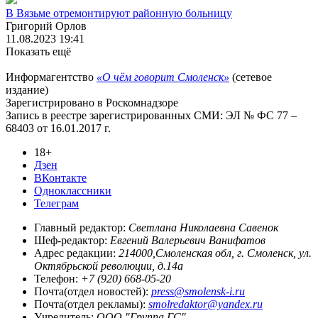
В Вязьме отремонтируют районную больницу
Григорий Орлов
11.08.2023 19:41
Показать ещё
Информагентство
«О чём говорит Смоленск»
(сетевое
издание)
Зарегистрировано в Роскомнадзоре
Запись в реестре зарегистрированных СМИ: ЭЛ № ФС 77 –
68403 от 16.01.2017 г.
18+
Дзен
ВКонтакте
Одноклассники
Телеграм
Главный редактор:
Светлана Николаевна Савенок
Шеф-редактор:
Евгений Валерьевич Ванифатов
Адрес редакции:
214000,Смоленская обл, г. Смоленск, ул.
Октябрьской революции, д.14а
Телефон:
+7 (920) 668-05-20
Почта(отдел новостей):
press@smolensk-i.ru
Почта(отдел рекламы):
smolredaktor@yandex.ru
Учредитель:
ООО "Группа ГС"