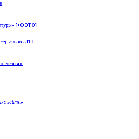
в
латуры»
[+ФОТО]
 серьезного ДТП
ин человек
ашно зайти»