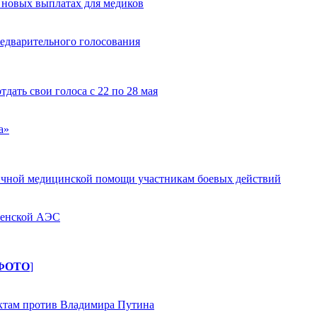
 новых выплатах для медиков
редварительного голосования
дать свои голоса с 22 по 28 мая
а»
гичной медицинской помощи участникам боевых действий
оленской АЭС
ФОТО
]
актам против Владимира Путина