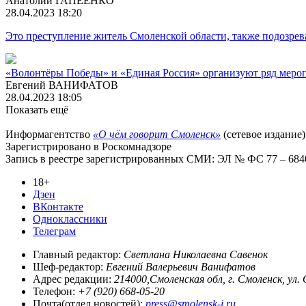
Анатолий ГАПЕЕНКО
28.04.2023 18:20
Это преступление житель Смоленской области, также подозрев
«Волонтёры Победы» и «Единая Россия» организуют ряд мероп
Евгений ВАНИФАТОВ
28.04.2023 18:05
Показать ещё
Информагентство
«О чём говорит Смоленск»
(сетевое издание)
Зарегистрировано в Роскомнадзоре
Запись в реестре зарегистрированных СМИ: ЭЛ № ФС 77 – 68403
18+
Дзен
ВКонтакте
Одноклассники
Телеграм
Главный редактор:
Светлана Николаевна Савенок
Шеф-редактор:
Евгений Валерьевич Ванифатов
Адрес редакции:
214000,Смоленская обл, г. Смоленск, ул.
Телефон:
+7 (920) 668-05-20
Почта(отдел новостей):
press@smolensk-i.ru