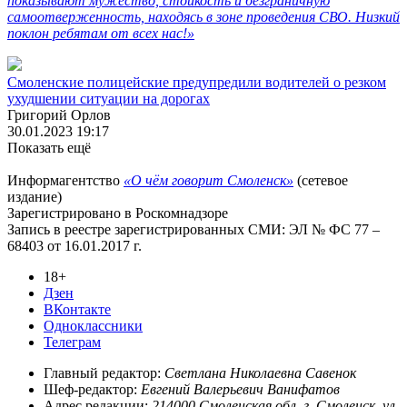
показывают мужество, стойкость и безграничную
самоотверженность, находясь в зоне проведения СВО. Низкий
поклон ребятам от всех нас!»
Смоленские полицейские предупредили водителей о резком
ухудшении ситуации на дорогах
Григорий Орлов
30.01.2023 19:17
Показать ещё
Информагентство
«О чём говорит Смоленск»
(сетевое
издание)
Зарегистрировано в Роскомнадзоре
Запись в реестре зарегистрированных СМИ: ЭЛ № ФС 77 –
68403 от 16.01.2017 г.
18+
Дзен
ВКонтакте
Одноклассники
Телеграм
Главный редактор:
Светлана Николаевна Савенок
Шеф-редактор:
Евгений Валерьевич Ванифатов
Адрес редакции:
214000,Смоленская обл, г. Смоленск, ул.