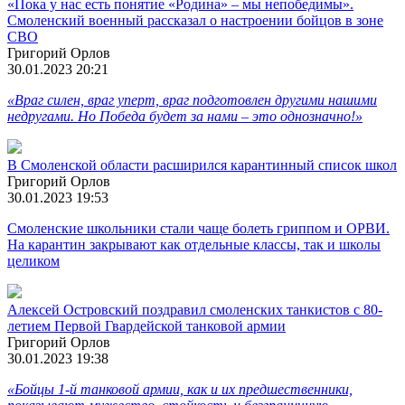
«Пока у нас есть понятие «Родина» – мы непобедимы».
Смоленский военный рассказал о настроении бойцов в зоне
СВО
Григорий Орлов
30.01.2023 20:21
«Враг силен, враг уперт, враг подготовлен другими нашими
недругами. Но Победа будет за нами – это однозначно!»
В Смоленской области расширился карантинный список школ
Григорий Орлов
30.01.2023 19:53
Смоленские школьники стали чаще болеть гриппом и ОРВИ.
На карантин закрывают как отдельные классы, так и школы
целиком
Алексей Островский поздравил смоленских танкистов с 80-
летием Первой Гвардейской танковой армии
Григорий Орлов
30.01.2023 19:38
«Бойцы 1-й танковой армии, как и их предшественники,