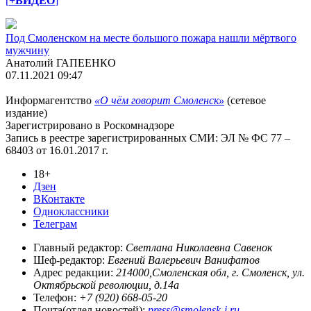
[
+ВИДЕО
]
Под Смоленском на месте большого пожара нашли мёртвого
мужчину
Анатолий ГАПЕЕНКО
07.11.2021 09:47
Информагентство
«О чём говорит Смоленск»
(сетевое
издание)
Зарегистрировано в Роскомнадзоре
Запись в реестре зарегистрированных СМИ: ЭЛ № ФС 77 –
68403 от 16.01.2017 г.
18+
Дзен
ВКонтакте
Одноклассники
Телеграм
Главный редактор:
Светлана Николаевна Савенок
Шеф-редактор:
Евгений Валерьевич Ванифатов
Адрес редакции:
214000,Смоленская обл, г. Смоленск, ул.
Октябрьской революции, д.14а
Телефон:
+7 (920) 668-05-20
Почта(отдел новостей):
press@smolensk-i.ru