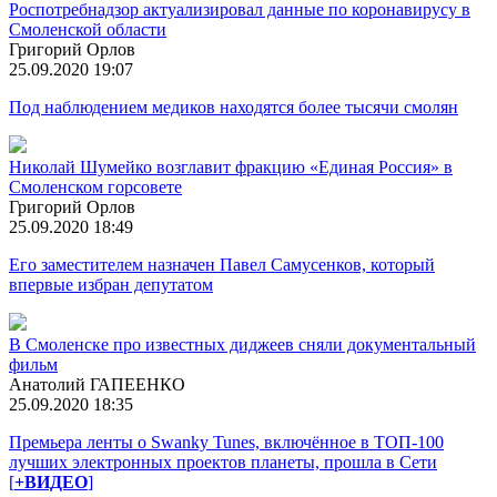
Роспотребнадзор актуализировал данные по коронавирусу в
Смоленской области
Григорий Орлов
25.09.2020 19:07
Под наблюдением медиков находятся более тысячи смолян
Николай Шумейко возглавит фракцию «Единая Россия» в
Смоленском горсовете
Григорий Орлов
25.09.2020 18:49
Его заместителем назначен Павел Самусенков, который
впервые избран депутатом
В Смоленске про известных диджеев сняли документальный
фильм
Анатолий ГАПЕЕНКО
25.09.2020 18:35
Премьера ленты о Swanky Tunes, включённое в ТОП-100
лучших электронных проектов планеты, прошла в Сети
[
+ВИДЕО
]