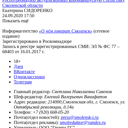
Роспотребнадзор актуализировал коронавирусную статистику
Смоленской области
Екатерина СИДОРЕНКО
24.09.2020 17:50
Показать ещё
Информагентство
«О чём говорит Смоленск»
(сетевое
издание)
Зарегистрировано в Роскомнадзоре
Запись в реестре зарегистрированных СМИ: ЭЛ № ФС 77 –
68403 от 16.01.2017 г.
18+
Дзен
ВКонтакте
Одноклассники
Телеграм
Главный редактор:
Светлана Николаевна Савенок
Шеф-редактор:
Евгений Валерьевич Ванифатов
Адрес редакции:
214000,Смоленская обл, г. Смоленск, ул.
Октябрьской революции, д.14а
Телефон:
+7 (920) 668-05-20
Почта(отдел новостей):
press@smolensk-i.ru
Почта(отдел рекламы):
smolredaktor@yandex.ru
Учредитель:
ООО "Группа ГС"