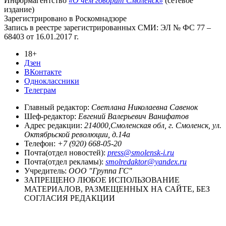
Информагентство
«О чём говорит Смоленск»
(сетевое
издание)
Зарегистрировано в Роскомнадзоре
Запись в реестре зарегистрированных СМИ: ЭЛ № ФС 77 –
68403 от 16.01.2017 г.
18+
Дзен
ВКонтакте
Одноклассники
Телеграм
Главный редактор:
Светлана Николаевна Савенок
Шеф-редактор:
Евгений Валерьевич Ванифатов
Адрес редакции:
214000,Смоленская обл, г. Смоленск, ул.
Октябрьской революции, д.14а
Телефон:
+7 (920) 668-05-20
Почта(отдел новостей):
press@smolensk-i.ru
Почта(отдел рекламы):
smolredaktor@yandex.ru
Учредитель:
ООО "Группа ГС"
ЗАПРЕЩЕНО ЛЮБОЕ ИСПОЛЬЗОВАНИЕ
МАТЕРИАЛОВ, РАЗМЕЩЕННЫХ НА САЙТЕ, БЕЗ
СОГЛАСИЯ РЕДАКЦИИ