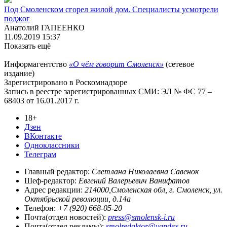
Под Смоленском сгорел жилой дом. Специалисты усмотрели
поджог
Анатолий ГАПЕЕНКО
11.09.2019 15:37
Показать ещё
Информагентство
«О чём говорит Смоленск»
(сетевое
издание)
Зарегистрировано в Роскомнадзоре
Запись в реестре зарегистрированных СМИ: ЭЛ № ФС 77 –
68403 от 16.01.2017 г.
18+
Дзен
ВКонтакте
Одноклассники
Телеграм
Главный редактор:
Светлана Николаевна Савенок
Шеф-редактор:
Евгений Валерьевич Ванифатов
Адрес редакции:
214000,Смоленская обл, г. Смоленск, ул.
Октябрьской революции, д.14а
Телефон:
+7 (920) 668-05-20
Почта(отдел новостей):
press@smolensk-i.ru
Почта(отдел рекламы):
smolredaktor@yandex.ru