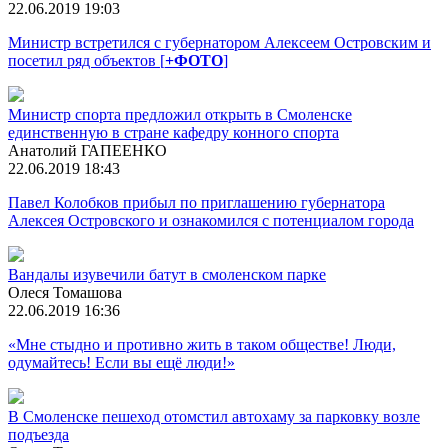
22.06.2019 19:03
Министр встретился с губернатором Алексеем Островским и
посетил ряд объектов [
+ФОТО
]
Министр спорта предложил открыть в Смоленске
единственную в стране кафедру конного спорта
Анатолий ГАПЕЕНКО
22.06.2019 18:43
Павел Колобков прибыл по приглашению губернатора
Алексея Островского и ознакомился с потенциалом города
Вандалы изувечили батут в смоленском парке
Олеся Томашова
22.06.2019 16:36
«Мне стыдно и противно жить в таком обществе! Люди,
одумайтесь! Если вы ещё люди!»
В Смоленске пешеход отомстил автохаму за парковку возле
подъезда