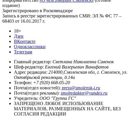
Информагентство
«О чём говорит Смоленск»
(сетевое
издание)
Зарегистрировано в Роскомнадзоре
Запись в реестре зарегистрированных СМИ: ЭЛ № ФС 77 –
68403 от 16.01.2017 г.
18+
Дзен
ВКонтакте
Одноклассники
Телеграм
Главный редактор:
Светлана Николаевна Савенок
Шеф-редактор:
Евгений Валерьевич Ванифатов
Адрес редакции:
214000,Смоленская обл, г. Смоленск, ул.
Октябрьской революции, д.14а
Телефон:
+7 (920) 668-05-20
Почта(отдел новостей):
press@smolensk-i.ru
Почта(отдел рекламы):
smolredaktor@yandex.ru
Учредитель:
ООО "Группа ГС"
ЗАПРЕЩЕНО ЛЮБОЕ ИСПОЛЬЗОВАНИЕ
МАТЕРИАЛОВ, РАЗМЕЩЕННЫХ НА САЙТЕ, БЕЗ
СОГЛАСИЯ РЕДАКЦИИ