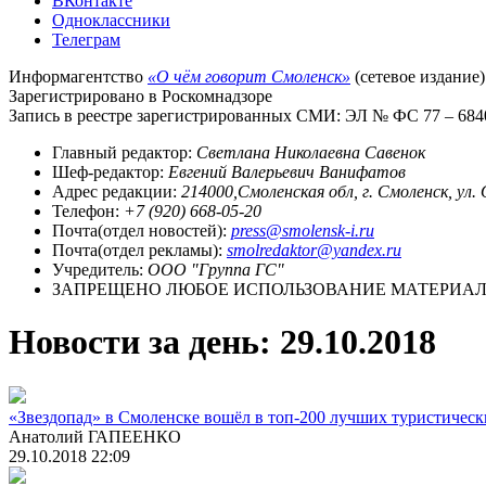
ВКонтакте
Одноклассники
Телеграм
Информагентство
«О чём говорит Смоленск»
(сетевое издание)
Зарегистрировано в Роскомнадзоре
Запись в реестре зарегистрированных СМИ: ЭЛ № ФС 77 – 68403
Главный редактор:
Светлана Николаевна Савенок
Шеф-редактор:
Евгений Валерьевич Ванифатов
Адрес редакции:
214000,Смоленская обл, г. Смоленск, ул.
Телефон:
+7 (920) 668-05-20
Почта(отдел новостей):
press@smolensk-i.ru
Почта(отдел рекламы):
smolredaktor@yandex.ru
Учредитель:
ООО "Группа ГС"
ЗАПРЕЩЕНО ЛЮБОЕ ИСПОЛЬЗОВАНИЕ МАТЕРИАЛО
Новости за день:
29.10.2018
«Звездопад» в Смоленске вошёл в топ-200 лучших туристическ
Анатолий ГАПЕЕНКО
29.10.2018 22:09