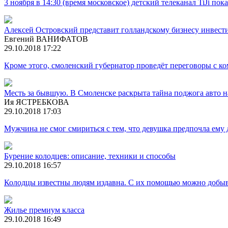
3 ноября в 14:30 (время московское) детский телеканал TiJi 
Алексей Островский представит голландскому бизнесу инве
Евгений ВАНИФАТОВ
29.10.2018 17:22
Кроме этого, смоленский губернатор проведёт переговоры с ко
Месть за бывшую. В Смоленске раскрыта тайна поджога авто н
Ия ЯСТРЕБКОВА
29.10.2018 17:03
Мужчина не смог смириться с тем, что девушка предпочла ему 
Бурение колодцев: описание, техники и способы
29.10.2018 16:57
Колодцы известны людям издавна. С их помощью можно добыв
Жилье премиум класса
29.10.2018 16:49