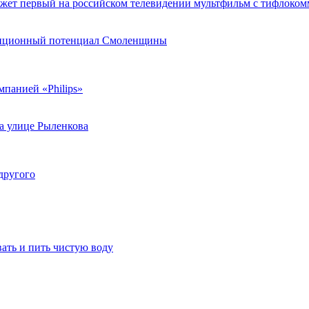
покажет первый на российском телевидении мультфильм с тифлок
стиционный потенциал Смоленщины
мпанией «Philips»
а улице Рыленкова
другого
ать и пить чистую воду