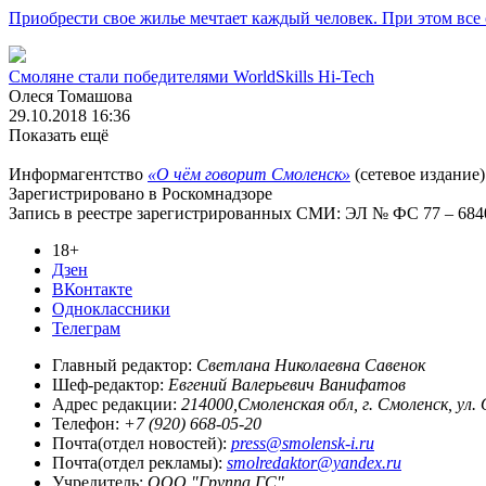
Приобрести свое жилье мечтает каждый человек. При этом все
Смоляне стали победителями WorldSkills Hi-Tech
Олеся Томашова
29.10.2018 16:36
Показать ещё
Информагентство
«О чём говорит Смоленск»
(сетевое издание)
Зарегистрировано в Роскомнадзоре
Запись в реестре зарегистрированных СМИ: ЭЛ № ФС 77 – 68403
18+
Дзен
ВКонтакте
Одноклассники
Телеграм
Главный редактор:
Светлана Николаевна Савенок
Шеф-редактор:
Евгений Валерьевич Ванифатов
Адрес редакции:
214000,Смоленская обл, г. Смоленск, ул.
Телефон:
+7 (920) 668-05-20
Почта(отдел новостей):
press@smolensk-i.ru
Почта(отдел рекламы):
smolredaktor@yandex.ru
Учредитель:
ООО "Группа ГС"