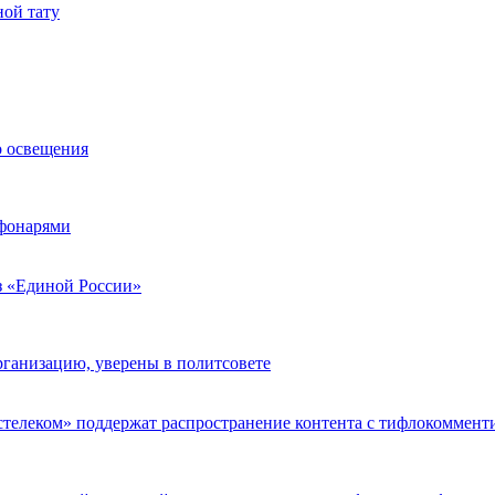
ой тату
о освещения
 фонарями
з «Единой России»
рганизацию, уверены в политсовете
Ростелеком» поддержат распространение контента с тифлокоммен